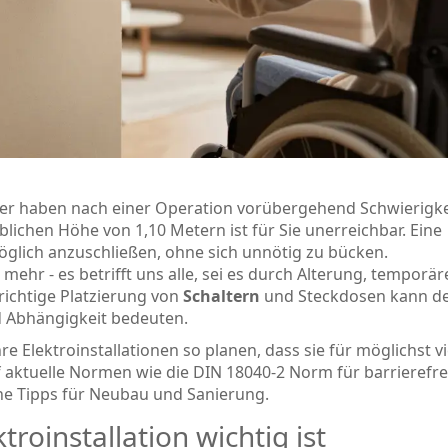
l oder haben nach einer Operation vorübergehend Schwierigke
blichen Höhe von 1,10 Metern ist für Sie unerreichbar. Eine
lich anzuschließen, ohne sich unnötig zu bücken.
ehr - es betrifft uns alle, sei es durch Alterung, temporär
ichtige Platzierung von
Schaltern
und
Steckdosen
kann d
d Abhängigkeit bedeuten.
hre Elektroinstallationen so planen, dass sie für möglichst vi
f aktuelle Normen wie die
DIN 18040-2
Norm für barrierefre
e Tipps für Neubau und Sanierung.
oinstallation wichtig ist