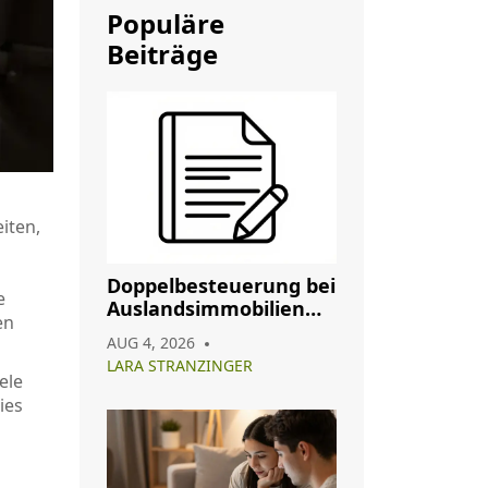
Populäre
Beiträge
iten,
Doppelbesteuerung bei
e
Auslandsimmobilien
en
vermeiden: So nutzen
AUG 4, 2026
Sie Abkommen richtig
LARA STRANZINGER
ele
ies