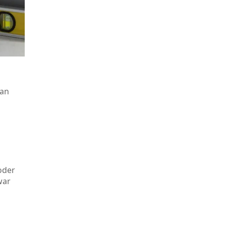
 an
oder
war