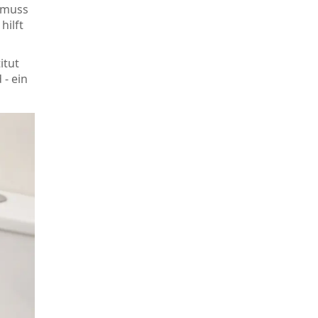
2 muss
hilft
itut
- ein