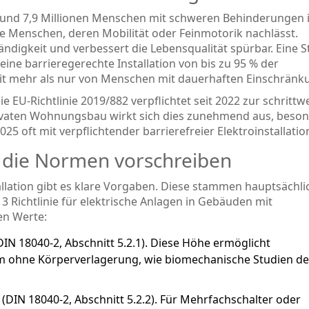
rund 7,9 Millionen Menschen mit schweren Behinderungen 
e Menschen, deren Mobilität oder Feinmotorik nachlässt.
ändigkeit und verbessert die Lebensqualität spürbar. Eine S
 eine barrieregerechte Installation von bis zu 95 % der
it mehr als nur von Menschen mit dauerhaften Einschränk
e EU-Richtlinie 2019/882 verpflichtet seit 2022 zur schrittw
rivaten Wohnungsbau wirkt sich dies zunehmend aus, beso
5 oft mit verpflichtender barrierefreier Elektroinstallatio
s die Normen vorschreiben
allation gibt es klare Vorgaben. Diese stammen hauptsächli
 3
Richtlinie für elektrische Anlagen in Gebäuden mit
ten Werte:
N 18040-2, Abschnitt 5.2.1). Diese Höhe ermöglicht
 cm ohne Körperverlagerung, wie biomechanische Studien d
IN 18040-2, Abschnitt 5.2.2). Für Mehrfachschalter oder