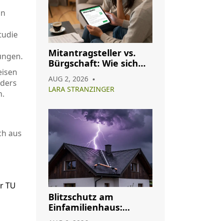
in
tudie
Mitantragsteller vs.
ungen.
Bürgschaft: Wie sich
eisen
die Konditionen Ihres
AUG 2, 2026
nders
Immobilienkredits
LARA STRANZINGER
ändern
n.
ch aus
er TU
Blitzschutz am
Einfamilienhaus:
Pflicht, Aufbau und