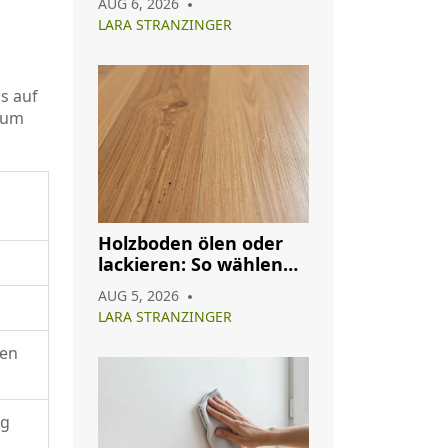
AUG 6, 2026
Wartung im Überblick
LARA STRANZINGER
s auf
, um
Holzboden ölen oder
lackieren: So wählen
Sie das richtige
AUG 5, 2026
Oberflächenfinish
LARA STRANZINGER
den
ng