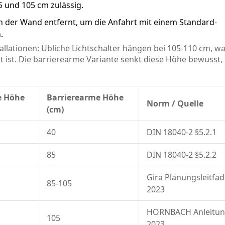
5 und 105 cm zulässig.
 der Wand entfernt, um die Anfahrt mit einem Standard-
.
llationen: Übliche Lichtschalter hängen bei 105-110 cm, wa
t ist. Die barrierearme Variante senkt diese Höhe bewusst
e Höhe
Barrierearme Höhe
Norm / Quelle
(cm)
40
DIN 18040-2 §5.2.1
85
DIN 18040-2 §5.2.2
Gira Planungsleitfa
85-105
2023
HORNBACH Anleitu
105
2023