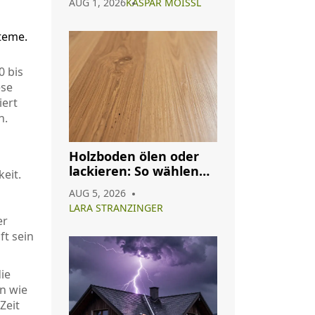
AUG 1, 2026
KASPAR MOISSL
Anleitung
teme.
0 bis
ese
iert
n.
Holzboden ölen oder
lackieren: So wählen
eit.
Sie das richtige
AUG 5, 2026
Oberflächenfinish
LARA STRANZINGER
er
ft sein
ie
n wie
Zeit