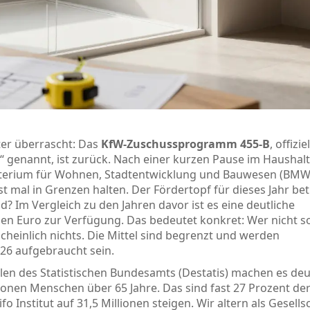
ter überrascht: Das
KfW-Zuschussprogramm 455-B
, offiziel
“ genannt, ist zurück. Nach einer kurzen Pause im Haushalt
terium für Wohnen, Stadtentwicklung und Bauwesen (BMW
t mal in Grenzen halten. Der Fördertopf für dieses Jahr be
ld? Im Vergleich zu den Jahren davor ist es eine deutliche
en Euro zur Verfügung. Das bedeutet konkret: Wer nicht s
einlich nichts. Die Mittel sind begrenzt und werden
026 aufgebraucht sein.
n des Statistischen Bundesamts (Destatis) machen es deut
lionen Menschen über 65 Jahre. Das sind fast 27 Prozent de
o Institut auf 31,5 Millionen steigen. Wir altern als Gesells