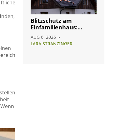
ftliche
finden,
Blitzschutz am
Einfamilienhaus:
Pflicht, Aufbau und
AUG 6, 2026
Wartung im Überblick
LARA STRANZINGER
einen
Bereich
stellen
heit
. Wenn