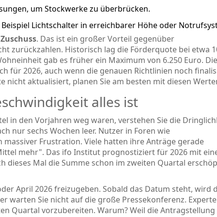
sungen, um Stockwerke zu überbrücken.
Beispiel Lichtschalter in erreichbarer Höhe oder Notrufsys
n
Zuschuss
. Das ist ein großer Vorteil gegenüber
t zurückzahlen. Historisch lag die Förderquote bei etwa 1
Wohneinheit gab es früher ein Maximum von 6.250 Euro. Di
 für 2026, auch wenn die genauen Richtlinien noch finalis
 nicht aktualisiert, planen Sie am besten mit diesen Werte
chwindigkeit alles ist
el in den Vorjahren weg waren, verstehen Sie die Dringlichk
ch nur sechs Wochen leer. Nutzer in Foren wie
massiver Frustration. Viele hatten ihre Anträge gerade
ittel mehr". Das ifo Institut prognostiziert für 2026 mit ein
ch dieses Mal die Summe schon im zweiten Quartal erschöp
r April 2026 freizugeben. Sobald das Datum steht, wird d
er warten Sie nicht auf die große Pressekonferenz. Experte
sten Quartal vorzubereiten. Warum? Weil die Antragstellung 