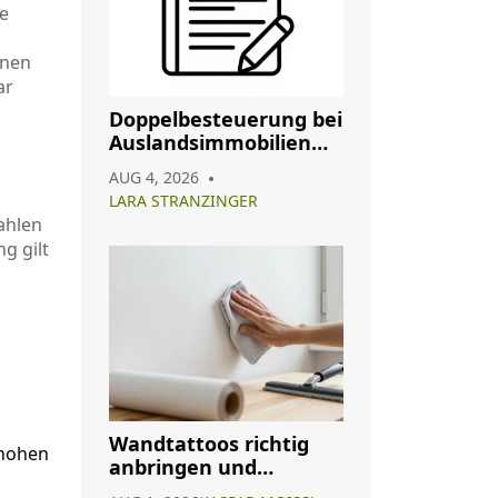
e
onen
ar
Doppelbesteuerung bei
Auslandsimmobilien
vermeiden: So nutzen
AUG 4, 2026
Sie Abkommen richtig
LARA STRANZINGER
ahlen
g gilt
Wandtattoos richtig
 hohen
anbringen und
entfernen: Die sichere