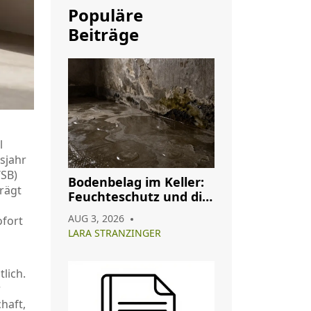
Populäre
Beiträge
l
sjahr
SB)
Bodenbelag im Keller:
trägt
Feuchteschutz und die
besten Materialien für
AUG 3, 2026
ofort
2026
LARA STRANZINGER
lich.
r
chaft,