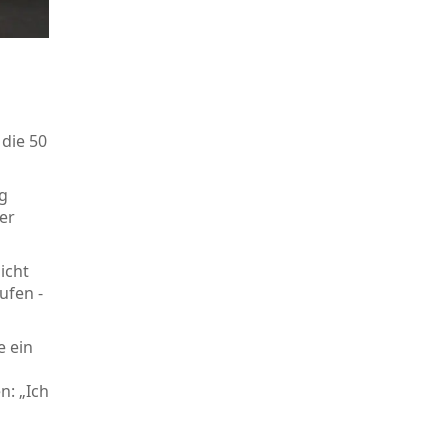
 die 50
ng
er
icht
ufen -
e ein
n: „Ich