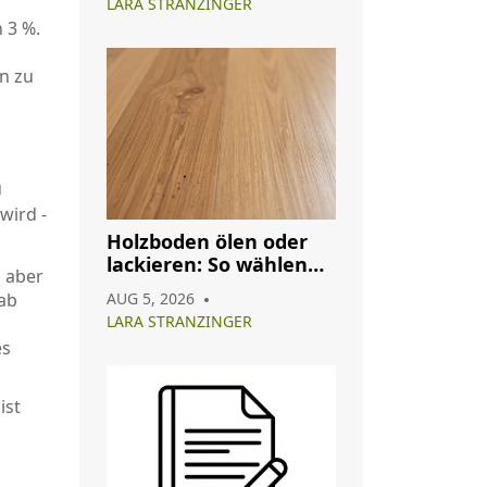
LARA STRANZINGER
 3 %.
en zu
u
wird -
Holzboden ölen oder
lackieren: So wählen
, aber
Sie das richtige
AUG 5, 2026
gab
Oberflächenfinish
LARA STRANZINGER
es
ist