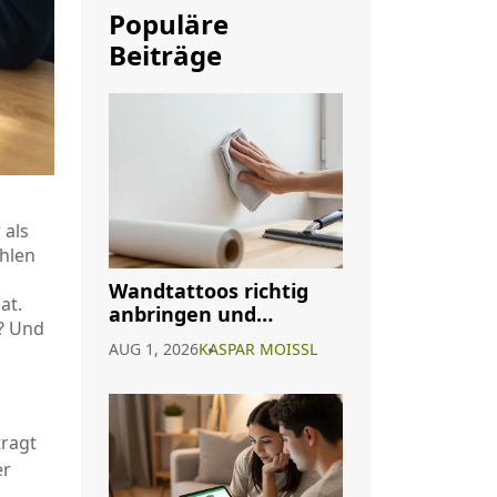
Populäre
Beiträge
 als
ahlen
Wandtattoos richtig
at.
anbringen und
h? Und
entfernen: Die sichere
AUG 1, 2026
KASPAR MOISSL
Anleitung
tragt
er