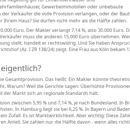
ehrfamilienhäuser, Gewerbeimmobilien oder unbebaute
n der Verkäufer die volle Provision verlangen, oder der Bau
 Ihrem Haus? Sie dürfen nicht mehr als die Hälfte zahlen.
20.000 Euro. Der Makler verlangt 7,14 %, also 30.000 Euro. 
r Verkäufer muss die anderen 15.000 Euro übernehmen. We
ung stellt, handelt er rechtswidrig. Und Sie haben Anspruc
chtshof (Az. I ZR 138/24) zeigt. Eine Frau aus Köln bekam 1
 eigentlich?
ie Gesamtprovision. Das heißt: Ein Makler könnte theoretis
icht. Warum? Weil die Gerichte sagen: Überhöhte Provisione
 der Markt sich an regionale Standards hält.
ovision zwischen 5,95 % und 7,14 %, je nach Bundesland. In 
hsten. In Hamburg liegt sie bei 6,25 %. In Bayern und Bade
in Zufall. Es ist Marktwirklichkeit. Aber wichtig: Diese Zah
en Anteil. Sie zahlen nur die Hälfte davon - wenn alles richt