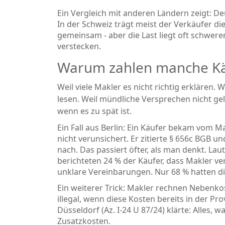
Ein Vergleich mit anderen Ländern zeigt: Deu
In der Schweiz trägt meist der Verkäufer di
gemeinsam - aber die Last liegt oft schwere
verstecken.
Warum zahlen manche Käu
Weil viele Makler es nicht richtig erklären
lesen. Weil mündliche Versprechen nicht gel
wenn es zu spät ist.
Ein Fall aus Berlin: Ein Käufer bekam vom M
nicht verunsichert. Er zitierte § 656c BGB u
nach. Das passiert öfter, als man denkt. La
berichteten 24 % der Käufer, dass Makler ver
unklare Vereinbarungen. Nur 68 % hatten die 
Ein weiterer Trick: Makler rechnen Nebenkost
illegal, wenn diese Kosten bereits in der Pr
Düsseldorf (Az. I-24 U 87/24) klärte: Alles, w
Zusatzkosten.