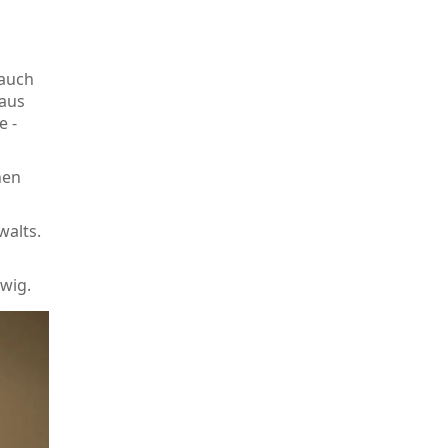
 auch
 aus
e -
nen
walts.
ewig.