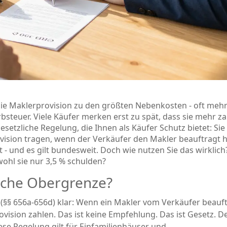
ie Maklerprovision zu den größten Nebenkosten - oft mehr
steuer. Viele Käufer merken erst zu spät, dass sie mehr z
 gesetzliche Regelung, die Ihnen als Käufer Schutz bietet: Sie
ision tragen, wenn der Verkäufer den Makler beauftragt h
ht - und es gilt bundesweit. Doch wie nutzen Sie das wirklic
hl sie nur 3,5 % schulden?
liche Obergrenze?
(§§ 656a-656d) klar: Wenn ein Makler vom Verkäufer beauf
ovision zahlen. Das ist keine Empfehlung. Das ist Gesetz. D
ese Regelung gilt für Einfamilienhäuser und