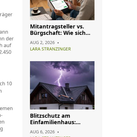
träger
Mitantragsteller vs.
Dann
Bürgschaft: Wie sich
nn der
die Konditionen Ihres
AUG 2, 2026
Immobilienkredits
h auf
LARA STRANZINGER
ändern
2.450
ch 10
n
Bremen
n-
Blitzschutz am
Einfamilienhaus:
len
Pflicht, Aufbau und
ig
AUG 6, 2026
Wartung im Überblick