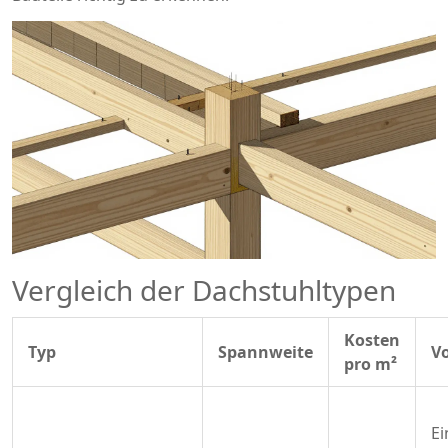
Vergleich der Dachstuhltypen
Kosten
Typ
Spannweite
Vo
pro m²
Ei