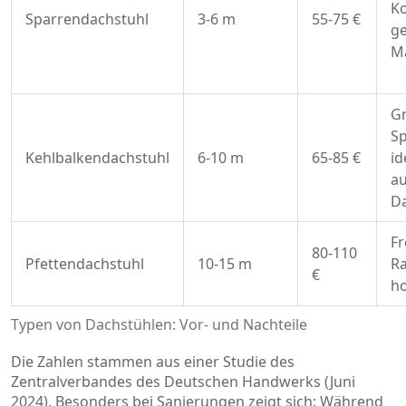
Ko
Sparrendachstuhl
3-6 m
55-75 €
ge
M
G
Sp
Kehlbalkendachstuhl
6-10 m
65-85 €
id
a
D
Fr
80-110
Pfettendachstuhl
10-15 m
R
€
ho
Typen von Dachstühlen: Vor- und Nachteile
Die Zahlen stammen aus einer Studie des
Zentralverbandes des Deutschen Handwerks (Juni
2024). Besonders bei Sanierungen zeigt sich: Während