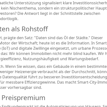
atliche Unterstützung signalisiert klare Investitionssicherh
t kein Nischenthema, sondern ein strukturpolitischer Haupt
estoren? Die Antwort liegt in der Schnittstelle zwischen
dortlogik.
en als Rohstoff
 prägte den Satz: "Daten sind das Öl der Städte." Dieser
Motor der Wirtschaft; heute ist es die Information. In Smart 
(IoT) und digitale Zwillinge eingesetzt, um urbane Prozess
t das: Wir können Immobilien nicht mehr blind kaufen. Wir
rgieeffizienz, Nutzungshäufigkeit und Wartungsbedarf.
ich. Wenn Sie wissen, dass ein Gebäude in einem bestimmt
 weniger Heizenergie verbraucht als der Durchschnitt, könn
e Datenqualität führt zu besseren Investitionsentscheidun
 für messbare Effizienzgewinne. Das macht Smart-City-Immo
sser vorhersagbar sind.
s Preispremium
n Endkundenmarkt ist die Automatisierung von Häusern.
S