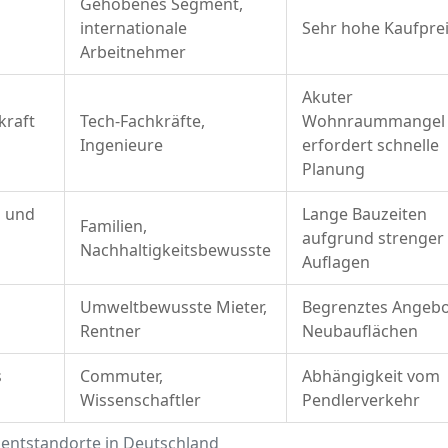
Gehobenes Segment,
internationale
Sehr hohe Kaufpre
Arbeitnehmer
Akuter
kraft
Tech-Fachkräfte,
Wohnraummangel
Ingenieure
erfordert schnelle
Planung
n und
Lange Bauzeiten
Familien,
aufgrund strenger
Nachhaltigkeitsbewusste
Auflagen
Umweltbewusste Mieter,
Begrenztes Angebo
Rentner
Neubauflächen
s
Commuter,
Abhängigkeit vom
Wissenschaftler
Pendlerverkehr
mentstandorte in Deutschland