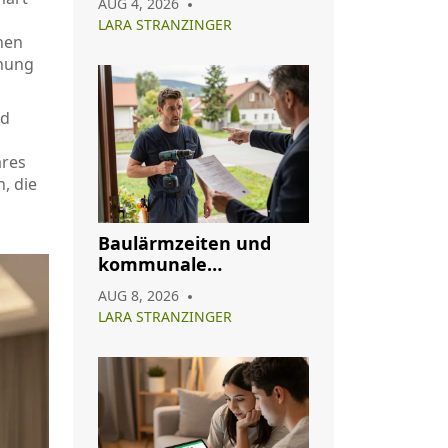
AUG 4, 2026
Sie Abkommen richtig
LARA STRANZINGER
nen
hnung
nd
ares
, die
Baulärmzeiten und
kommunale
Satzungen: So
AUG 8, 2026
vermeiden Sie Strafen
LARA STRANZINGER