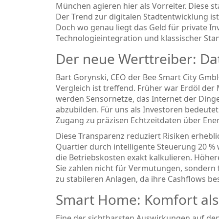
München agieren hier als Vorreiter. Diese sta
Der Trend zur digitalen Stadtentwicklung is
Doch wo genau liegt das Geld für private Inv
Technologieintegration und klassischer Stan
Der neue Werttreiber: Dat
Bart Gorynski, CEO der Bee Smart City GmbH,
Vergleich ist treffend. Früher war Erdöl der 
werden Sensornetze, das Internet der Dinge 
abzubilden. Für uns als Investoren bedeute
Zugang zu präzisen Echtzeitdaten über Ene
Diese Transparenz reduziert Risiken erhebl
Quartier durch intelligente Steuerung 20 %
die Betriebskosten exakt kalkulieren. Höher
Sie zahlen nicht für Vermutungen, sondern
zu stabileren Anlagen, da ihre Cashflows be
Smart Home: Komfort al
Eine der sichtbarsten Auswirkungen auf de