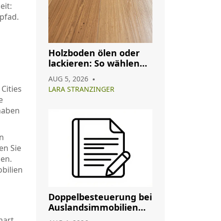
eit:
pfad.
Holzboden ölen oder
lackieren: So wählen
Sie das richtige
AUG 5, 2026
Oberflächenfinish
Cities
LARA STRANZINGER
e
 haben
en
en Sie
gen.
bilien
Doppelbesteuerung bei
Auslandsimmobilien
vermeiden: So nutzen
mart