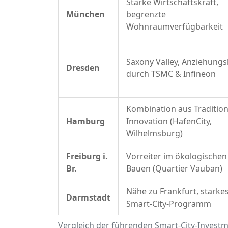
Starke Wirtschaftskraft,
München
begrenzte
Wohnraumverfügbarkeit
Saxony Valley, Anziehungs
Dresden
durch TSMC & Infineon
Kombination aus Traditio
Hamburg
Innovation (HafenCity,
Wilhelmsburg)
Freiburg i.
Vorreiter im ökologischen
Br.
Bauen (Quartier Vauban)
Nähe zu Frankfurt, starke
Darmstadt
Smart-City-Programm
Vergleich der führenden Smart-City-Invest