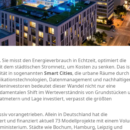
t. Sie misst den Energieverbrauch in Echtzeit, optimiert die
t dem städtischen Stromnetz, um Kosten zu senken. Das is
lität in sogenannten
Smart Cities
, die
urbane Räume durch 
nikationstechnologien, Datenmanagement und nachhaltige
eninvestoren bedeutet dieser Wandel nicht nur eine
undamentalen Shift im Werteverständnis von Grundstücken 
metern und Lage investiert, verpasst die größten
iv vorangetrieben. Allein in Deutschland hat die
ert und finanziert aktuell 73 Modellprojekte mit einem Vo
ministerium. Städte wie Bochum, Hamburg, Leipzig und