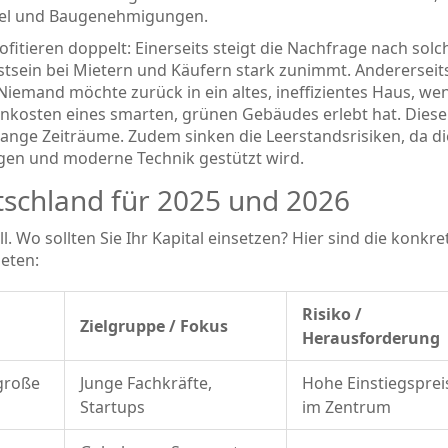
tel und Baugenehmigungen.
ofitieren doppelt: Einerseits steigt die Nachfrage nach sol
sein bei Mietern und Käufern stark zunimmt. Andererseit
Niemand möchte zurück in ein altes, ineffizientes Haus, we
nkosten eines smarten, grünen Gebäudes erlebt hat. Diese
 lange Zeiträume. Zudem sinken die Leerstandsrisiken, da di
ungen und moderne Technik gestützt wird.
tschland für 2025 und 2026
ll. Wo sollten Sie Ihr Kapital einsetzen? Hier sind die konkr
ieten:
Risiko /
Zielgruppe / Fokus
Herausforderung
große
Junge Fachkräfte,
Hohe Einstiegsprei
Startups
im Zentrum