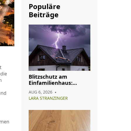
Populäre
Beiträge
t
die
Blitzschutz am
n
Einfamilienhaus:
Pflicht, Aufbau und
AUG 6, 2026
und
Wartung im Überblick
LARA STRANZINGER
lumen