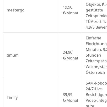
Objekte, KI-
19,90
meetergo
gestützte
€/Monat
Zeitoptimie
TÜV-zertifiz
4,9/5 Bewe
Einfache
Einrichtung
Minuten, 9,
24,90
timum
Stunden
€/Monat
Zeitersparn
Woche, star
Österreich
SAM-Robote
24/7-Live-
39,99
Besichtigu
Timify
€/Monat
Video-Integ
gute