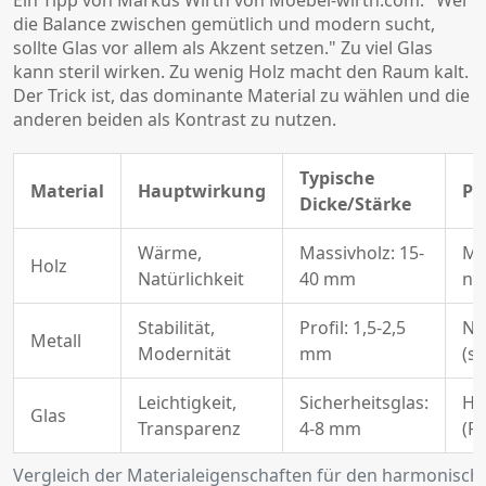
die Balance zwischen gemütlich und modern sucht,
sollte Glas vor allem als Akzent setzen." Zu viel Glas
kann steril wirken. Zu wenig Holz macht den Raum kalt.
Der Trick ist, das dominante Material zu wählen und die
anderen beiden als Kontrast zu nutzen.
Typische
Material
Hauptwirkung
Pf
Dicke/Stärke
Wärme,
Massivholz: 15-
Mi
Holz
Natürlichkeit
40 mm
nö
Stabilität,
Profil: 1,5-2,5
Ni
Metall
Modernität
mm
(s
Leichtigkeit,
Sicherheitsglas:
Ho
Glas
Transparenz
4-8 mm
(F
Vergleich der Materialeigenschaften für den harmonisch