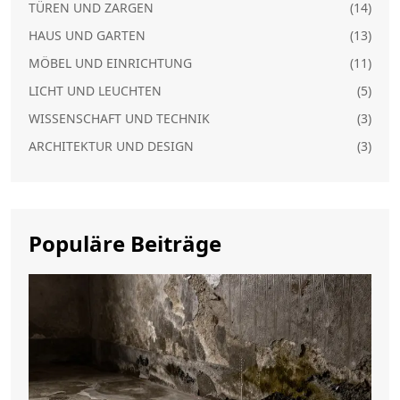
TÜREN UND ZARGEN
(14)
HAUS UND GARTEN
(13)
MÖBEL UND EINRICHTUNG
(11)
LICHT UND LEUCHTEN
(5)
WISSENSCHAFT UND TECHNIK
(3)
ARCHITEKTUR UND DESIGN
(3)
Populäre Beiträge