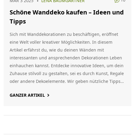
MÄR 3 2025
LENA BAUMGARTNER
Schöne Wanddeko kaufen – Ideen und
Tipps
Sich mit Wanddekorationen zu beschäftigen, eröffnet
eine Welt voller kreativer Möglichkeiten. In diesem
Artikel erfährst du, wie du deinen Wänden mit
interessanten und ansprechenden Dekorationen Leben
einhauchen kannst. Entdecke innovative Ideen, um dein
Zuhause stilvoll zu gestalten, sei es durch Kunst, Regale
oder andere Dekoelemente. Wir geben nützliche Tipps
und Inspirationen, von DIY-Ideen bis hin zu gekauften
GANZER ARTIKEL
Unikaten, damit dein Zuhause einzigartig wird.