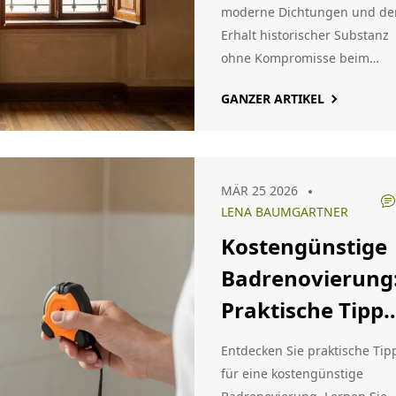
moderne Dichtungen und de
Erhalt historischer Substanz
ohne Kompromisse beim
Wärmeschutz.
GANZER ARTIKEL
MÄR 25 2026
LENA BAUMGARTNER
Kostengünstige
Badrenovierung
Praktische Tipps
zum Sparen im
Entdecken Sie praktische Tip
Badezimmer
für eine kostengünstige