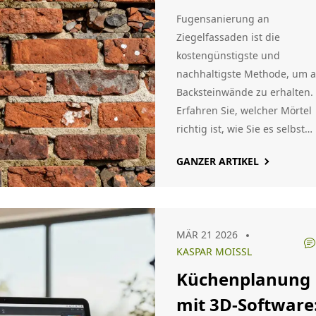
Schritt-Anleitun
Fugensanierung an
zur
Ziegelfassaden ist die
kostengünstigste und
Fugensanierung
nachhaltigste Methode, um a
an der
Backsteinwände zu erhalten.
Ziegelfassade
Erfahren Sie, welcher Mörtel
richtig ist, wie Sie es selbst
machen können und warum
GANZER ARTIKEL
viele Sanierungen scheitern.
MÄR 21 2026
KASPAR MOISSL
Küchenplanung
mit 3D-Software