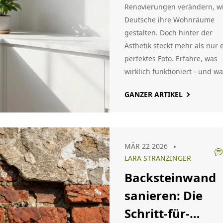
im Eigenheim -
Renovierungen verändern, w
Deutsche ihre Wohnräume
Was wirklich
gestalten. Doch hinter der
funktioniert
Ästhetik steckt mehr als nur 
perfektes Foto. Erfahre, was
wirklich funktioniert - und w
du vermeiden solltest.
GANZER ARTIKEL
MÄR 22 2026
LARA STRANZINGER
Backsteinwand
sanieren: Die
Schritt-für-