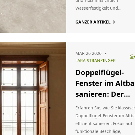
und Holz hinsichtlich
Wasserfestigkeit und
Haltbarkeit.
GANZER ARTIKEL
MÄR 26 2026
LARA STRANZINGER
Doppelflügel-
Fenster im Altb
sanieren: Der
richtige Umgan
Erfahren Sie, wie Sie klassisc
mit Beschlägen
Doppelflügel-Fenster im Altb
effizient sanieren. Fokus auf
und Dichtung
funktionale Beschläge,