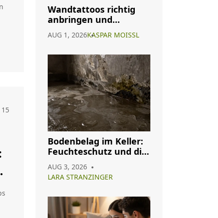
n
Wandtattoos richtig
anbringen und
entfernen: Die sichere
AUG 1, 2026
KASPAR MOISSL
Anleitung
15
Bodenbelag im Keller:
:
Feuchteschutz und die
besten Materialien für
AUG 3, 2026
2026
LARA STRANZINGER
ps