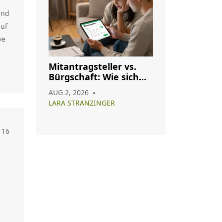
und
auf
ve
Mitantragsteller vs.
Bürgschaft: Wie sich
die Konditionen Ihres
AUG 2, 2026
Immobilienkredits
LARA STRANZINGER
ändern
16