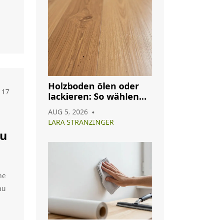
Holzboden ölen oder
17
lackieren: So wählen
Sie das richtige
AUG 5, 2026
Oberflächenfinish
LARA STRANZINGER
au
g
he
au