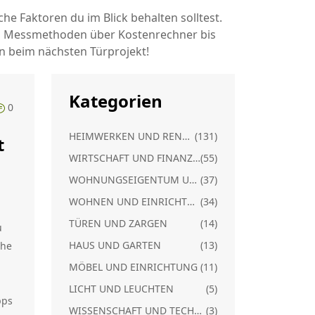
 Faktoren du im Blick behalten solltest.
von Messmethoden über Kostenrechner bis
n beim nächsten Türprojekt!
Kategorien
0
HEIMWERKEN UND RENOVIERUNG
(131)
t
WIRTSCHAFT UND FINANZEN
(55)
WOHNUNGSEIGENTUM UND RECHT
(37)
WOHNEN UND EINRICHTUNG
(34)
TÜREN UND ZARGEN
(14)
u
HAUS UND GARTEN
(13)
che
MÖBEL UND EINRICHTUNG
(11)
LICHT UND LEUCHTEN
(5)
pps
WISSENSCHAFT UND TECHNIK
(3)