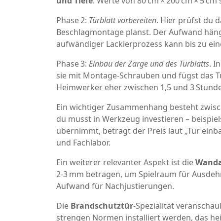
und Tiefe
. Werte von 80 cm × 200 cm × 5 cm
Phase 2:
Türblatt vorbereiten
. Hier prüfst du 
Beschlagmontage planst. Der Aufwand hängt
aufwändiger Lackierprozess kann bis zu ei
Phase 3:
Einbau der Zarge und des Türblatts
. I
sie mit Montage‑Schrauben und fügst das Tür
Heimwerker eher zwischen 1,5 und 3 Stunde
Ein wichtiger Zusammenhang besteht zwis
du musst in Werkzeug investieren – beispie
übernimmt, beträgt der Preis laut „Tür einba
und Fachlabor.
Ein weiterer relevanter Aspekt ist die
Wanda
2‑3 mm betragen, um Spielraum für Ausdeh
Aufwand für Nachjustierungen.
Die
Brandschutztür
-Spezialität veranscha
strengen Normen installiert werden, das h