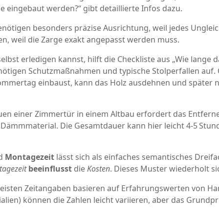
 eingebaut werden?“ gibt detaillierte Infos dazu.
benötigen besonders präzise Ausrichtung, weil jedes Ungleic
en, weil die Zarge exakt angepasst werden muss.
selbst erledigen kannst, hilft die Checkliste aus „Wie lange 
e nötigen Schutzmaßnahmen und typische Stolperfallen auf. O
ommertag einbaust, kann das Holz ausdehnen und später na
auen einer Zimmertür in einem Altbau erfordert das Entferne
Dämmmaterial. Die Gesamtdauer kann hier leicht 4‑5 Stun
d
Montagezeit
lässt sich als einfaches semantisches Dreifa
agezeit
beeinflusst
die
Kosten
. Dieses Muster wiederholt si
meisten Zeitangaben basieren auf Erfahrungswerten von Ha
alien) können die Zahlen leicht variieren, aber das Grundpri