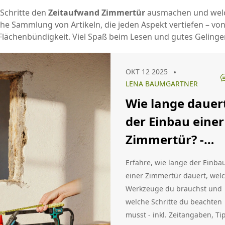
 Schritte den
Zeitaufwand Zimmertür
ausmachen und welche
he Sammlung von Artikeln, die jeden Aspekt vertiefen – 
lächenbündigkeit. Viel Spaß beim Lesen und gutes Gelinge
OKT 12 2025
LENA BAUMGARTNER
Wie lange dauer
der Einbau einer
Zimmertür? -
Zeitrahmen &
Erfahre, wie lange der Einba
praktische Tipps
einer Zimmertür dauert, wel
Werkzeuge du brauchst und
welche Schritte du beachten
musst - inkl. Zeitangaben, Ti