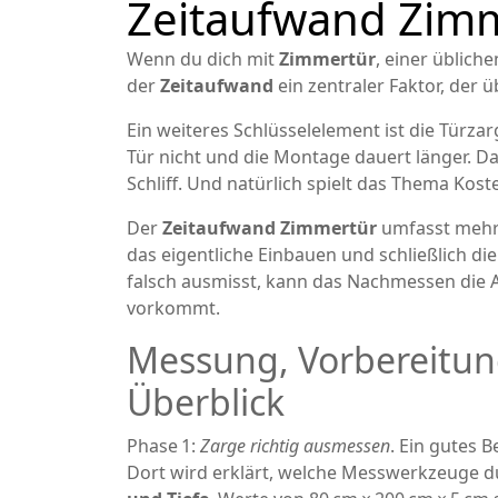
Zeitaufwand Zimm
Wenn du dich mit
Zimmertür
,
einer üblich
der
Zeitaufwand
ein zentraler Faktor, der 
Ein weiteres Schlüsselelement ist die
Türzar
Tür nicht und die Montage dauert länger. D
Schliff
. Und natürlich spielt das Thema
Kost
Der
Zeitaufwand Zimmertür
umfasst mehre
das eigentliche Einbauen und schließlich di
falsch ausmisst, kann das Nachmessen die Ar
vorkommt.
Messung, Vorbereitung
Überblick
Phase 1:
Zarge richtig ausmessen
. Ein gutes B
Dort wird erklärt, welche Messwerkzeuge du