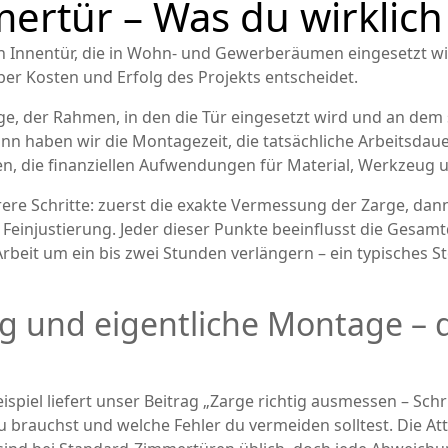
ertür – Was du wirklich
en Innentür, die in Wohn- und Gewerberäumen eingesetzt w
über Kosten und Erfolg des Projekts entscheidet.
ge
,
der Rahmen, in den die Tür eingesetzt wird und an dem 
ann haben wir die
Montagezeit
,
die tatsächliche Arbeitsdau
en
,
die finanziellen Aufwendungen für Material, Werkzeug u
re Schritte: zuerst die exakte Vermessung der Zarge, dann
e Feinjustierung. Jeder dieser Punkte beeinflusst die Gesam
beit um ein bis zwei Stunden verlängern – ein typisches Sto
 und eigentliche Montage – d
eispiel liefert unser Beitrag „Zarge richtig ausmessen – Sch
 brauchst und welche Fehler du vermeiden solltest. Die At