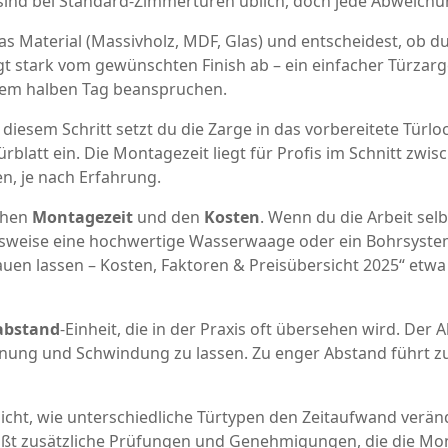
 sind bei Standard‑Zimmertüren üblich, doch jede Abweichu
das Material (Massivholz, MDF, Glas) und entscheidest, ob d
 stark vom gewünschten Finish ab – ein einfacher Türzarg
nem halben Tag beanspruchen.
n diesem Schritt setzt du die Zarge in das vorbereitete Türloc
blatt ein. Die Montagezeit liegt für Profis im Schnitt zwis
n, je nach Erfahrung.
chen
Montagezeit
und den
Kosten
. Wenn du die Arbeit selb
lsweise eine hochwertige Wasserwaage oder ein Bohrsystem
uen lassen – Kosten, Faktoren & Preisübersicht 2025“ etwa 18
bstand
-Einheit, die in der Praxis oft übersehen wird. De
nung und Schwindung zu lassen. Zu enger Abstand führt 
ulicht, wie unterschiedliche Türtypen den Zeitaufwand ver
eißt zusätzliche Prüfungen und Genehmigungen, die die M