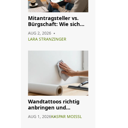
Mitantragsteller vs.
Bürgschaft: Wie sich
die Konditionen Ihres
AUG 2, 2026
Immobilienkredits
LARA STRANZINGER
ändern
Wandtattoos richtig
anbringen und
entfernen: Die sichere
AUG 1, 2026
KASPAR MOISSL
Anleitung