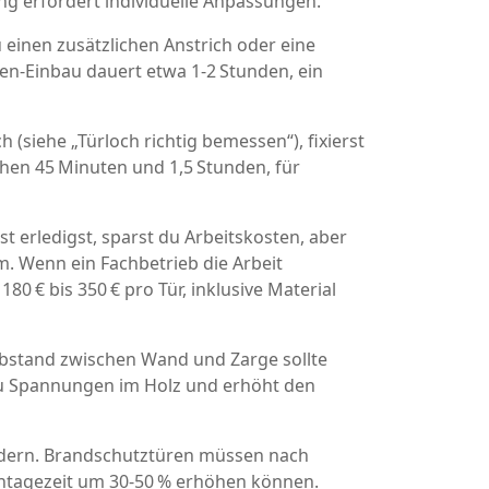
ng erfordert individuelle Anpassungen.
u einen zusätzlichen Anstrich oder eine
en‑Einbau dauert etwa 1‑2 Stunden, ein
h (siehe „Türloch richtig bemessen“), fixierst
chen 45 Minuten und 1,5 Stunden, für
st erledigst, sparst du Arbeitskosten, aber
. Wenn ein Fachbetrieb die Arbeit
0 € bis 350 € pro Tür, inklusive Material
r Abstand zwischen Wand und Zarge sollte
zu Spannungen im Holz und erhöht den
ändern. Brandschutztüren müssen nach
ontagezeit um 30‑50 % erhöhen können.