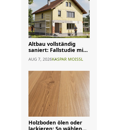
Altbau vollständig
saniert: Fallstudie mit
Kosten, Ergebnissen
AUG 7, 2026
KASPAR MOISSL
und realen
Erfahrungen
Holzboden ölen oder
lackieren: So wählen