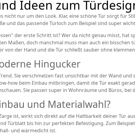
 und Ideen zum Türdesig
nicht nur um den Look. Klar, eine schöne Tür sorgt für Sti
ße und das passende Türloch zum Beispiel sind super wichtig,
sen" der erste Schritt ist? Wer da nicht genau misst, hat s
ten Maßen, doch manchmal muss man auch ein bisschen tüf
er von der Hand und die Tür schließt sauber ohne klemmen
oderne Hingucker
rend. Sie verschmelzen fast unsichtbar mit der Wand und sc
w-how beim Einbau mitbringen, damit die Tür exakt gerade 
anschauen. Sie passen super in Wohnräume und Büros, bei de
inbau und Materialwahl?
ge ist, wirkt sich direkt auf die Haltbarkeit deiner Tür aus
und Türblatt bis hin zur perfekten Befestigung. Zum Beispie
hall- und wärmedicht ist.