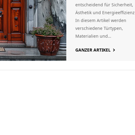
entscheidend für Sicherheit,
Ästhetik und Energieeffizienz
In diesem Artikel werden
verschiedene Türtypen,
Materialien und
Sicherheitsaspekte besproch
GANZER ARTIKEL
Außerdem werden
Designmöglichkeiten und Ti
zur Wartung und Pflege der
Eingangstür gegeben.