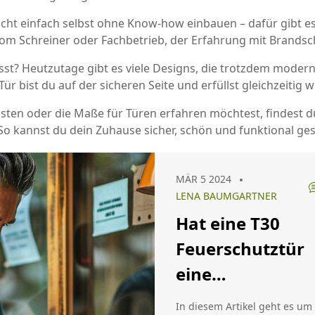
icht einfach selbst ohne Know-how einbauen – dafür gibt es
e vom Schreiner oder Fachbetrieb, der Erfahrung mit Brandsc
 passt? Heutzutage gibt es viele Designs, die trotzdem mod
 Tür bist du auf der sicheren Seite und erfüllst gleichzeitig 
ten oder die Maße für Türen erfahren möchtest, findest du 
o kannst du dein Zuhause sicher, schön und funktional ges
MÄR 5 2024
LENA BAUMGARTNER
Hat eine T30
Feuerschutztür
eine
Bodendichtung?
In diesem Artikel geht es um