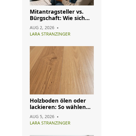
Mitantragsteller vs.
Bürgschaft: Wie sich
die Konditionen Ihres
AUG 2, 2026
Immobilienkredits
LARA STRANZINGER
ändern
Holzboden ölen oder
lackieren: So wählen
Sie das richtige
AUG 5, 2026
Oberflächenfinish
LARA STRANZINGER