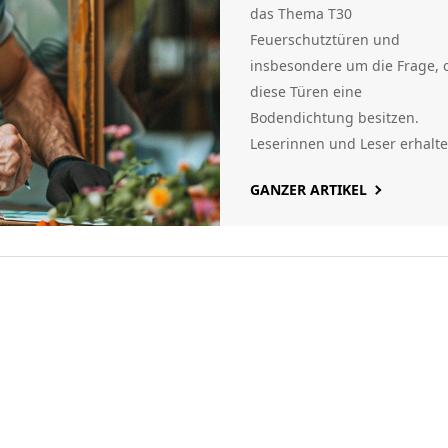
Ein umfassende
das Thema T30
Feuerschutztüren und
Leitfaden
insbesondere um die Frage, 
diese Türen eine
Bodendichtung besitzen.
Leserinnen und Leser erhalt
einen detaillierten Einblick in
GANZER ARTIKEL
die Funktionen und Vorteile 
T30 Türen, die Wichtigkeit de
Bodendichtungen für den
optimalen Schutz und
Anleitungen zum Überprüfe
bzw. Nachrüsten dieser
wichtigen Komponente.
Praktische Tipps und
interessante Fakten machen 
Lektüre informativ und