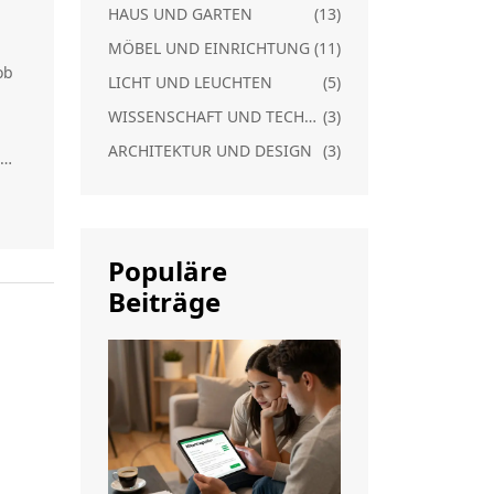
r
HAUS UND GARTEN
(13)
MÖBEL UND EINRICHTUNG
(11)
ob
LICHT UND LEUCHTEN
(5)
WISSENSCHAFT UND TECHNIK
(3)
ARCHITEKTUR UND DESIGN
(3)
en
von
r
Populäre
Beiträge
n
die