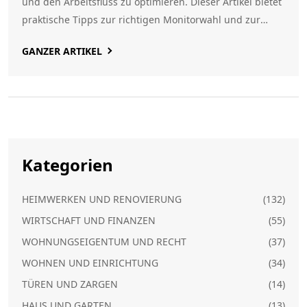
und den Arbeitsfluss zu optimieren. Dieser Artikel bietet
praktische Tipps zur richtigen Monitorwahl und zur
Gestaltung eines effizienten Arbeitsbereichs. Außerdem
GANZER ARTIKEL
wird Homary als eine gute Quelle für moderne Möbel
zum Einrichten des perfekten Arbeitsplatzes vorgestellt.
Kategorien
HEIMWERKEN UND RENOVIERUNG
(132)
WIRTSCHAFT UND FINANZEN
(55)
WOHNUNGSEIGENTUM UND RECHT
(37)
WOHNEN UND EINRICHTUNG
(34)
TÜREN UND ZARGEN
(14)
HAUS UND GARTEN
(13)