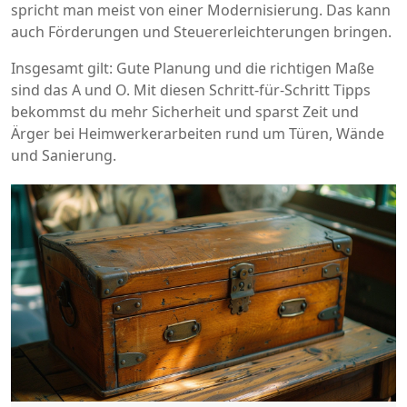
spricht man meist von einer Modernisierung. Das kann
auch Förderungen und Steuererleichterungen bringen.
Insgesamt gilt: Gute Planung und die richtigen Maße
sind das A und O. Mit diesen Schritt-für-Schritt Tipps
bekommst du mehr Sicherheit und sparst Zeit und
Ärger bei Heimwerkerarbeiten rund um Türen, Wände
und Sanierung.