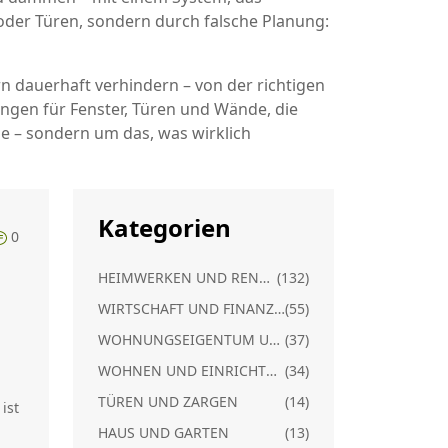
 oder Türen, sondern durch falsche Planung:
n dauerhaft verhindern – von der richtigen
ngen für Fenster, Türen und Wände, die
ie – sondern um das, was wirklich
Kategorien
0
HEIMWERKEN UND RENOVIERUNG
(132)
WIRTSCHAFT UND FINANZEN
(55)
WOHNUNGSEIGENTUM UND RECHT
(37)
WOHNEN UND EINRICHTUNG
(34)
t
TÜREN UND ZARGEN
(14)
ist
HAUS UND GARTEN
(13)