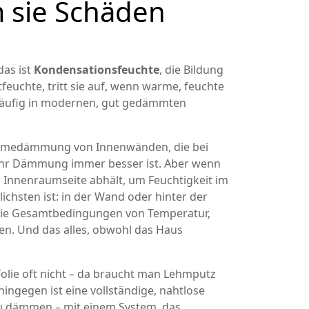
m sie Schäden
das ist
Kondensationsfeuchte
,
die Bildung
tfeuchte
, tritt sie auf, wenn warme, feuchte
 häufig in modernen, gut gedämmten
medämmung von Innenwänden, die bei
mehr Dämmung immer besser ist. Aber wenn
 Innenraumseite abhält, um Feuchtigkeit im
ichsten ist: in der Wand oder hinter der
ie Gesamtbedingungen von Temperatur,
sen
. Und das alles, obwohl das Haus
Folie oft nicht – da braucht man Lehmputz
ngegen ist eine vollständige, nahtlose
 zu dämmen – mit einem System, das