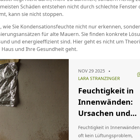
Die meisten Schäden entstehen nicht durch schlechte Fenster
mt, kann sie nicht stoppen.
n, wie Sie Kondensationsfeuchte nicht nur erkennen, sonder
erungsansätzen für alte Mauern. Sie finden konkrete Lösu
und und energieeffizient sind. Hier geht es nicht um Theor
r Haus und Ihre Gesundheit geht.
NOV 29 2025
LARA STRANZINGER
Feuchtigkeit in
Innenwänden:
Ursachen und
was wirklich hilf
Feuchtigkeit in Innenwänden 
oft kein Lüftungsproblem,