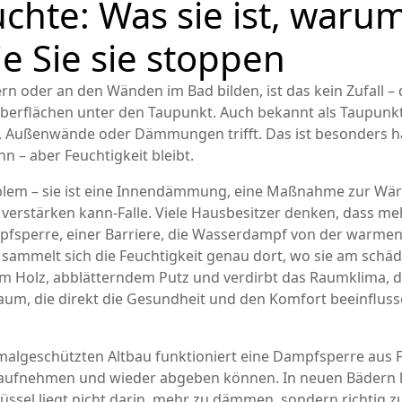
chte: Was sie ist, waru
e Sie sie stoppen
 oder an den Wänden im Bad bilden, ist das kein Zufall – 
Oberflächen unter den Taupunkt
. Auch bekannt als
Taupunk
en, Außenwände oder Dämmungen trifft. Das ist besonders
 – aber Feuchtigkeit bleibt.
lem – sie ist eine
Innendämmung
,
eine Maßnahme zur Wär
 verstärken kann
-Falle. Viele Hausbesitzer denken, dass 
pfsperre
,
einer Barriere, die Wasserdampf von der warmen
sammelt sich die Feuchtigkeit genau dort, wo sie am schädl
em Holz, abblätterndem Putz und verdirbt das
Raumklima
,
d
Raum, die direkt die Gesundheit und den Komfort beeinflus
kmalgeschützten Altbau funktioniert eine Dampfsperre aus 
it aufnehmen und wieder abgeben können. In neuen Bädern hi
lüssel liegt nicht darin, mehr zu dämmen, sondern richtig