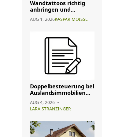
Wandtattoos richtig
anbringen und
entfernen: Die sichere
AUG 1, 2026
KASPAR MOISSL
Anleitung
Doppelbesteuerung bei
Auslandsimmobilien
vermeiden: So nutzen
AUG 4, 2026
Sie Abkommen richtig
LARA STRANZINGER