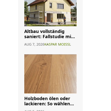
Altbau vollständig
saniert: Fallstudie mit
Kosten, Ergebnissen
AUG 7, 2026
KASPAR MOISSL
und realen
Erfahrungen
Holzboden ölen oder
lackieren: So wählen
Sie das richtige