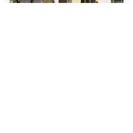
Altbau vollständig saniert: Fallstudie mit
Kosten, Ergebnissen und realen
Erfahrungen
AUG 7, 2026
KASPAR MOISSL
ÜBER UNS
NUTZUNGSBEDINGUNGEN
DATENSCHUTZRICHTLINIE
DSGVO
KONTAKT