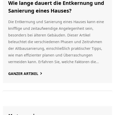
Wie lange dauert die Entkernung und
Sanierung eines Hauses?
Die Entkernung und Sanierung eines Hauses kann eine
knifflige und zeitaufwendige Angelegenheit sein,
besonders bei älteren Gebäuden. Dieser Artikel
beleuchtet die verschiedenen Phasen und Zeitrahmen
der Altbausanierung, einschließlich praktischer Tipps,
wie man effizienter planen und Überraschungen
vermeiden kann. Erfahren Sie, welche Faktoren die
Dauer beeinflussen, und lernen Sie nützliche
GANZER ARTIKEL
Ratschläge, um den Prozess reibungsloser zu gestalten.