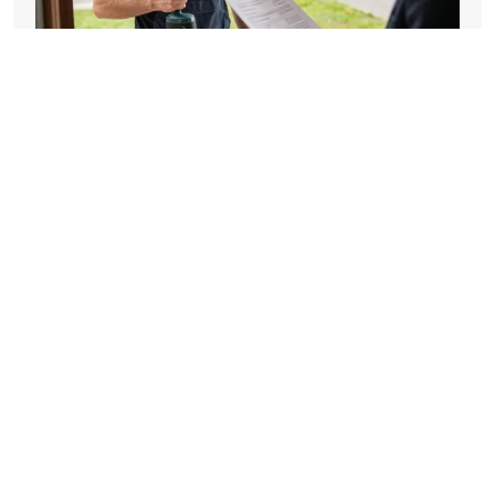
Baulärmzeiten und kommunale
Satzungen: So vermeiden Sie Strafen
AUG 8, 2026
LARA STRANZINGER
ÜBER UNS
NUTZUNGSBEDINGUNGEN
DATENSCHUTZRICHTLINIE
DSGVO
KONTAKT