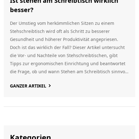
Ist stehen am Schreibtisch wirklich
besser?
Der Umstieg vom herkömmlichen Sitzen zu einem
Stehschreibtisch wird oft als Schritt zu besserer
Gesundheit und höherer Produktivität angepriesen.
Doch ist das wirklich der Fall? Dieser Artikel untersucht
die Vor- und Nachteile von Stehschreibtischen, gibt
Tipps zur ergonomischen Einrichtung und beantwortet
die Frage, ob und wann Stehen am Schreibtisch sinnvoll
ist. Egal ob du überlegst, einen zu kaufen oder einfach
GANZER ARTIKEL
nur neugierig bist, hier gibt's die Fakten.
Kategorien