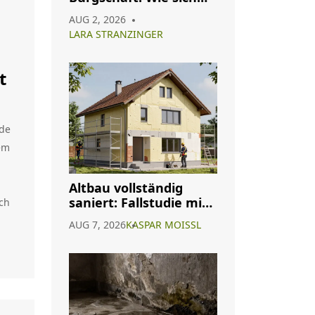
 ob
die Konditionen Ihres
AUG 2, 2026
n
Immobilienkredits
LARA STRANZINGER
ändern
st,
t
nde
em
l
Altbau vollständig
saniert: Fallstudie mit
ch
Kosten, Ergebnissen
AUG 7, 2026
KASPAR MOISSL
und realen
ch
Erfahrungen
en
n
Sie