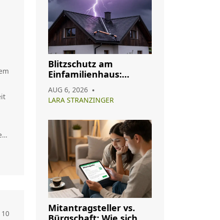
Blitzschutz am
nem
Einfamilienhaus:
Pflicht, Aufbau und
AUG 6, 2026
Wartung im Überblick
it
LARA STRANZINGER
el
ps
ung
b
Mitantragsteller vs.
10
Bürgschaft: Wie sich