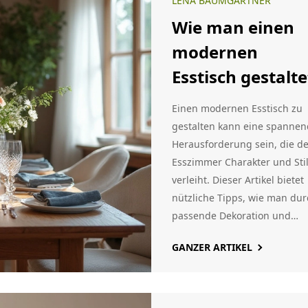
LENA BAUMGARTNER
Schreibtisch sinnvoll ist. Egal
Wie man einen
du überlegst, einen zu kaufe
oder einfach nur neugierig bi
modernen
hier gibt's die Fakten.
Esstisch gestalte
Einen modernen Esstisch zu
gestalten kann eine spanne
Herausforderung sein, die d
Esszimmer Charakter und Sti
verleiht. Dieser Artikel bietet
nützliche Tipps, wie man dur
passende Dekoration und
geschickte Farbwahl den Tis
GANZER ARTIKEL
in Szene setzen kann. Erfahr
Sie, wie Materialien und
Formen das Esszimmerdesig
beeinflussen und entdecken 