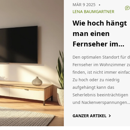
MÄR 9 2025
kreative Ideen, um Ihren
LENA BAUMGARTNER
Esstisch zum Hingucker zu
Wie hoch hängt
machen. Auch die Rolle von
Beleuchtung und
man einen
Sitzplatzgestaltung wird
Fernseher im
beleuchtet. Machen Sie Ihr
Wohnzimmer zur perfekten
Wohnzimmer?
Den optimalen Standort für 
Kombination aus Funktion u
Fernseher im Wohnzimmer z
Stil!
finden, ist nicht immer einfac
Zu hoch oder zu niedrig
aufgehängt kann das
Seherlebnis beeinträchtigen
und Nackenverspannungen
verursachen. In diesem Artik
GANZER ARTIKEL
erfahren Sie, wie Sie die idea
Fernsehhöhe bestimmen, wa