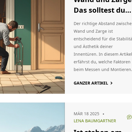
Das solltest du
wissen
Der richtige Abstand zwisch
Wand und Zarge ist
entscheidend für die Stabilit
und Ästhetik deiner
Innentüren. In diesem Artike
erfährst du, welche Faktoren
beim Messen und Montieren
berücksichtigt werden müsse
GANZER ARTIKEL
Praktische Tipps und klare
Anleitungen helfen dir, häufi
Fehler zu vermeiden. Erhalte
außerdem nützliche
MÄR 18 2025
Informationen zu Materialien
LENA BAUMGARTNER
die sich gut für Zargen eigne