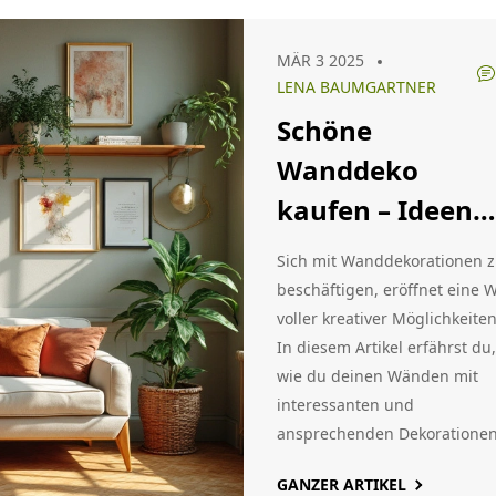
Sie bei der Befestigung
beachten sollten und wie Mö
MÄR 3 2025
von Homary helfen können, e
LENA BAUMGARTNER
stilvolles und funktionales
Schöne
Wohnzimmer zu gestalten.
Praktische Tipps und Fakten
Wanddeko
machen die Wahl des TV-Sta
kaufen – Ideen
oder der Halterung zum
Kinderspiel.
und Tipps
Sich mit Wanddekorationen 
beschäftigen, eröffnet eine W
voller kreativer Möglichkeiten
In diesem Artikel erfährst du,
wie du deinen Wänden mit
interessanten und
ansprechenden Dekoratione
Leben einhauchen kannst.
GANZER ARTIKEL
Entdecke innovative Ideen, 