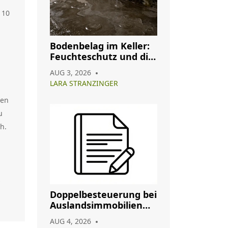
10
Bodenbelag im Keller:
Feuchteschutz und die
besten Materialien für
AUG 3, 2026
2026
LARA STRANZINGER
den
nd
u
h.
el
Doppelbesteuerung bei
Auslandsimmobilien
le
vermeiden: So nutzen
s
AUG 4, 2026
Sie Abkommen richtig