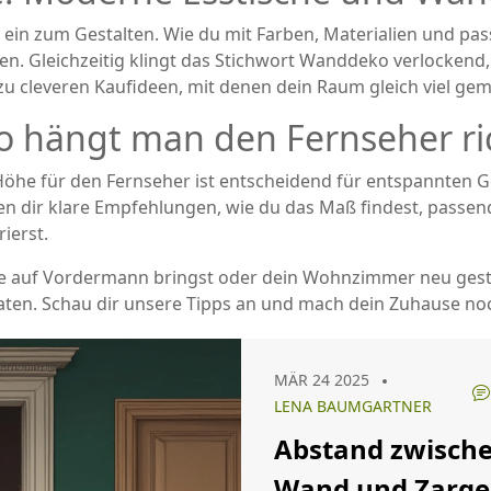
t ein zum Gestalten. Wie du mit Farben, Materialien und p
deen. Gleichzeitig klingt das Stichwort Wanddeko verlocken
zu cleveren Kaufideen, mit denen dein Raum gleich viel gemü
 hängt man den Fernseher ric
e Höhe für den Fernseher ist entscheidend für entspannten 
ben dir klare Empfehlungen, wie du das Maß findest, passe
ierst.
e auf Vordermann bringst oder dein Wohnzimmer neu gestal
aten. Schau dir unsere Tipps an und mach dein Zuhause n
MÄR 24 2025
LENA BAUMGARTNER
Abstand zwisch
Wand und Zarge