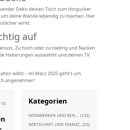
assender Deko deinen Tisch zum Hingucker
d, um deine Wände lebendig zu machen. Hier
tlicher wirkt.
htig auf
Genuss. Zu hoch oder zu niedrig und Nacken
nde Halterungen auswählst und deinen TV
ten willst – im März 2025 geht’s um
och angenehmer!
Kategorien
10
HEIMWERKEN UND RENOVIERUNG
(132)
en
WIRTSCHAFT UND FINANZEN
(55)
: