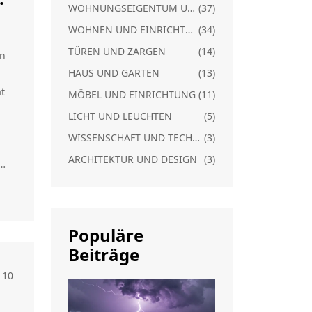
WOHNUNGSEIGENTUM UND RECHT
(37)
WOHNEN UND EINRICHTUNG
(34)
TÜREN UND ZARGEN
(14)
en
HAUS UND GARTEN
(13)
ät
MÖBEL UND EINRICHTUNG
(11)
LICHT UND LEUCHTEN
(5)
l
WISSENSCHAFT UND TECHNIK
(3)
ARCHITEKTUR UND DESIGN
(3)
n.
ge
Populäre
Beiträge
,
10
n.