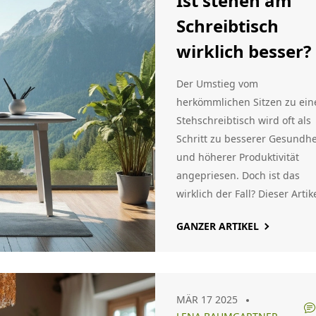
Ist stehen am
Schreibtisch
wirklich besser?
Der Umstieg vom
herkömmlichen Sitzen zu ei
Stehschreibtisch wird oft als
Schritt zu besserer Gesundhe
und höherer Produktivität
angepriesen. Doch ist das
wirklich der Fall? Dieser Artik
untersucht die Vor- und
GANZER ARTIKEL
Nachteile von
Stehschreibtischen, gibt Tip
zur ergonomischen Einricht
und beantwortet die Frage, o
MÄR 17 2025
und wann Stehen am